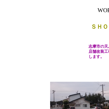
WO
ＳＨＯＰ／天ぷ
志摩市の天ぷら屋さ
店舗改装工事の着工
します。